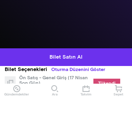
Bilet Satın Al
Bilet Seçenekleri
Oturma Düzenini Göster
Ön Satış - Genel Giriş (17 Nisan
Son Gün)
Tükendi
890,00 ₺
Gündemdekiler
Ara
Takvim
Sepet
Ön Satış - Balkon (17 Nisan
Son Gün)
Tükendi
1250,00 ₺
Genel Giriş 1. Avantajlı Dönem
990,00 ₺