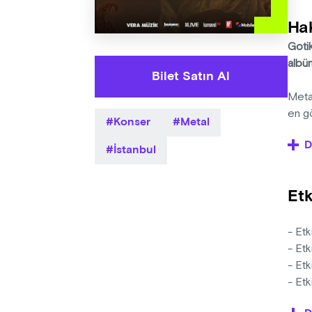
Ha
Goti
albü
Bilet Satın Al
Metal
en gö
Konser
Metal
turne
D
İstanbul
35 Yı
Etk
1988 
Parad
biri 
- Etk
fethe
- Etk
uzana
- Etk
- Et
Gita
- Etk