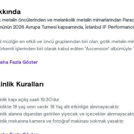
kkında
k metalin öncülerinden ve melankolik metalin mimarlarından Parad
münün 2026 Avrupa Turnesi kapsamında, İstanbul IF Performance H
 müziğin en etkili ve öncü gruplarından biri olan, gotik metalin mi
rkemli işlerinden biri olarak kabul edilen "Ascension" albümüyle 
sinin İstanbul konseri için 15 Kasım 2026’da IF Performance Hall
aha Fazla Göster
llık Bir Mirasın Zirvesi: "Ascension"
inlik Kuralları
yılında Halifax’ta kurulan ve 1991 tarihli efsanevi Gothic albümüyle
ise Lost, bugüne kadar 2 milyondan fazla albüm satışı ile metal 
haline geldi. Kariyerinin bazı dönemlerinde kabuk değiştiren; do
inlik kapı açılış saati 19:30'dur.
ttikleri Draconian Times’ın görkemli seslerine, hatta deneysel e
inlikte 18 yaş sınırı vardır. 18 Yaş altı etkinliğe alınmayacaktır.
n grup, 2025 yılında yayımladığı Ascension ile tahtını bir kez dah
inlik alanına dışarıdan getirilen yiyecek ve içecekler alınmayacaktı
kinlik mekanına kamera ve fotoğraf makinası sokmak yasaktır.
rda Gregor Mackintosh’un imza niteliğindeki melankolik melodile
inlik alanına girecek herkes bilete tabidir.