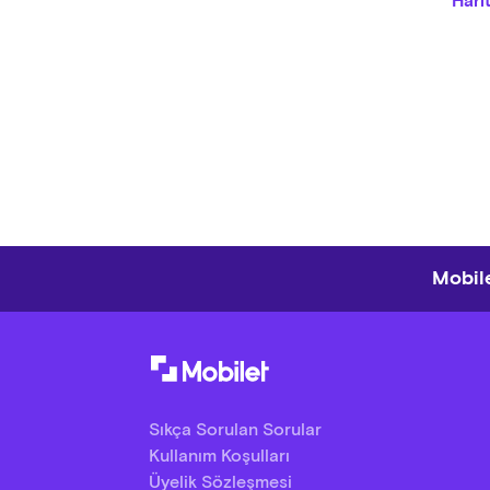
Hari
Orga
Medy
Mobile
Sıkça Sorulan Sorular
Kullanım Koşulları
Üyelik Sözleşmesi