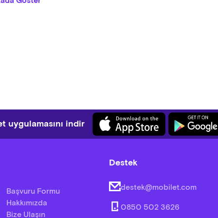
tada Göster
nizasyon: Vera Müzik
a Sponsoru: Karnaval
t uygulamasını indir
Destek
destek@mobilet.com
Başvuru Formu
Hakkımızda
0850 502 3626
Bize Ulaşın