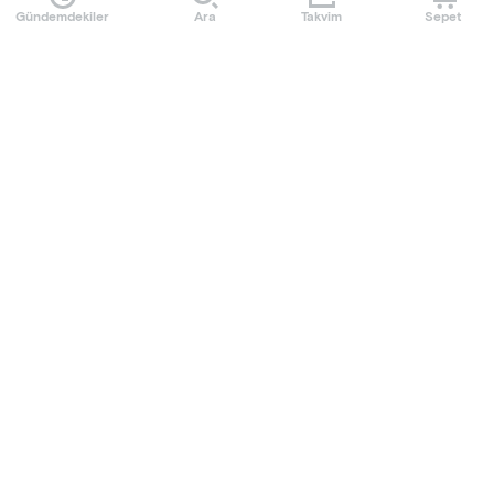
Gündemdekiler
Ara
Takvim
Sepet
Mobilet uygulamasını indir
Sıkça Sorulan Sorular
Kullanım Koşulları
Üyelik Sözleşmesi
Kişisel Veri ve Gizlilik Politikası
Çerez Politikası
Başvuru Formu
Hakkımızda