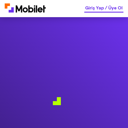
Giriş Yap
/
Üye Ol