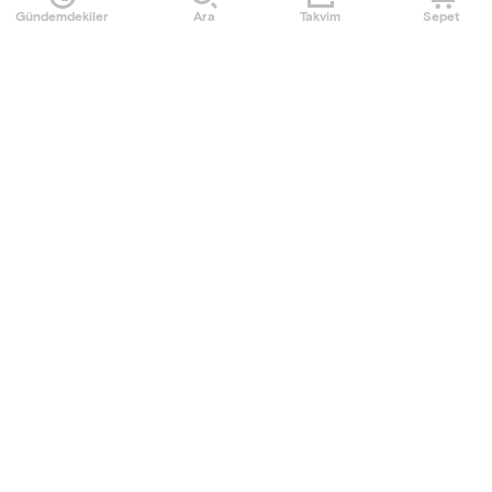
Gündemdekiler
Ara
Takvim
Sepet
Mobilet uygulamasını indir
Sıkça Sorulan Sorular
Kullanım Koşulları
Üyelik Sözleşmesi
Kişisel Veri ve Gizlilik Politikası
Çerez Politikası
Başvuru Formu
Hakkımızda