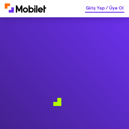
Giriş Yap
/
Üye Ol