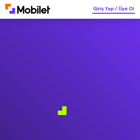
Giriş Yap
/
Üye Ol