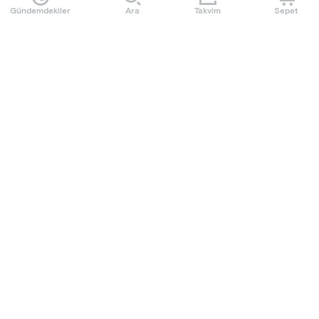
Gündemdekiler
Ara
Takvim
Sepet
Mobilet uygulamasını indir
Sıkça Sorulan Sorular
Kullanım Koşulları
Üyelik Sözleşmesi
Kişisel Veri ve Gizlilik Politikası
Çerez Politikası
Başvuru Formu
Hakkımızda