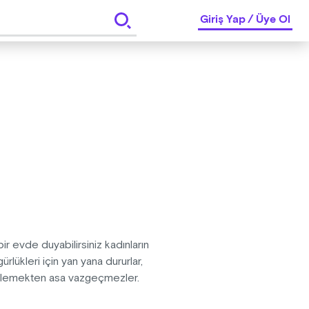
Giriş Yap
/
Üye Ol
r evde duyabilirsiniz kadınların
rlükleri için yan yana dururlar,
söylemekten asa vazgeçmezler.
ırıldanacak, onların sözlerine