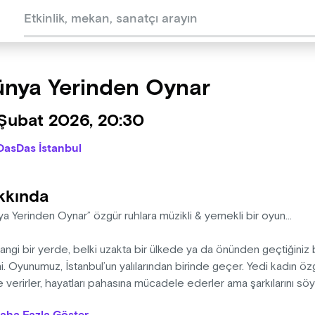
nya Yerinden Oynar
 Şubat 2026, 20:30
DasDas İstanbul
kkında
ya Yerinden Oynar” özgür ruhlara müzikli & yemekli bir oyun…
ngi bir yerde, belki uzakta bir ülkede ya da önünden geçtiğiniz bi
i. Oyunumuz, İstanbul’un yalılarından birinde geçer. Yedi kadın özgü
e verirler, hayatları pahasına mücadele ederler ama şarkılarını 
ları İstanbul semalarında dolaşırken siz de bu tanıdık melodileri m