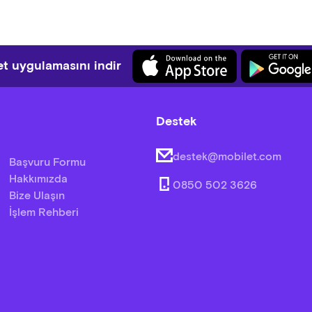
lı İçli Köfte
apımı
t uygulamasını indir
tane Börek
enmiş çıtır, Sotelenmiş karışık sebzeler eşliğinde
Destek
an Kabak Tatlısı
 sos üzerinde tahin ve ceviz ile
destek@mobilet.com
Başvuru Formu
Hakkımızda
0850 502 3626
Bize Ulaşın
İşlem Rehberi