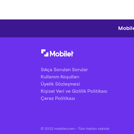
İtiraf
El y
Mobile
Dos
Panel
Cand
Özel
Sıkça Sorulan Sorular
Kullanım Koşulları
Üyelik Sözleşmesi
Kişisel Veri ve Gizlilik Politikası
Çerez Politikası
© 2022 mobilet.com - Tüm hakları saklıdır