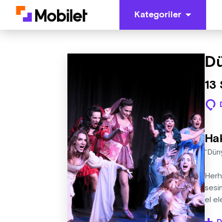
Kategoriler
Dü
13
Ha
“Dün
Herha
sesin
el el
Şarkı