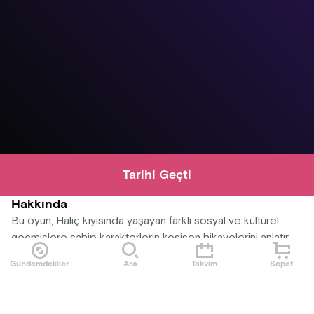
Tarihi Geçti
Hakkında
Bu oyun, Haliç kıyısında yaşayan farklı sosyal ve kültürel
geçmişlere sahip karakterlerin kesişen hikayelerini anlatır.
Şehrin değişen yüzü, modernleşme ve gelenekler
Gündemdekiler
Ara
Takvim
Sepet
arasındaki çatışmalar, aşk, umut ve hayal kırıklıkları üzerinden
işlenir. Haliç, karakterler için hem bir sığınak hem de bir
meydan okuma alanıdır. Oyun, izleyiciyi İstanbul’un eşsiz