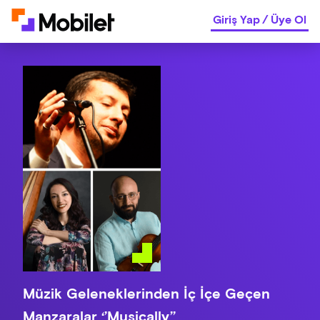
Giriş Yap
/
Üye Ol
Müzik Geleneklerinden İç İçe Geçen
Manzaralar ‘’Musically’’