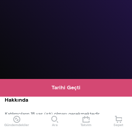
Tarihi Geçti
Hakkında
Katılımcıların 18 yaş üstü olması gerekmektedir.
Gündemdekiler
Ara
Takvim
Sepet
Konser alanına dışardan yiyecek ve içecek alınmayacaktır.