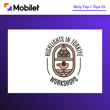
Giriş Yap
/
Üye Ol